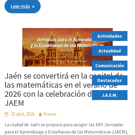
Leer más
Actividades
,
Actualidad
,
Comunicación
,
Jaén se convertirá en la capital de
Destacados
las matemáticas en el verano de
,
2026 con la celebración de las XXII
J.A.E.M.
JAEM
23 abril, 2026
Prensa
La ciudad de Jaén se prepara para acoger las XXII Jornadas
para el Aprendizaje y Enseñanza de las Matemáticas (JAEM),