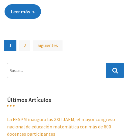
Leer más
Paginación
1
2
Siguientes
de
entradas
Últimos Artículos
La FESPM inaugura las XXII JAEM, el mayor congreso
nacional de educación matemática con más de 600
docentes participantes