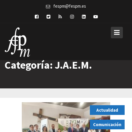
Skip
fespm@fespm.es
to
content
Categoría:
J.A.E.M.
Actualidad
,
Comunicación
,