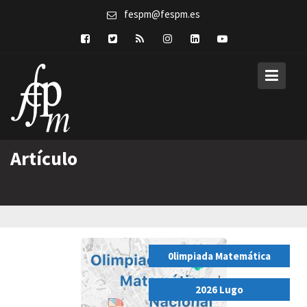
Skip
fespm@fespm.es
to
content
Artículo
0limpiada Matemática
,
2026 Lugo
,