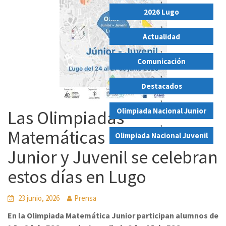
2026 Lugo
,
Actualidad
,
Comunicación
,
Destacados
,
Olimpiada Nacional Junior
Las Olimpiadas
,
Matemáticas Nacionales
Olimpiada Nacional Juvenil
Junior y Juvenil se celebran
estos días en Lugo
23 junio, 2026
Prensa
En la Olimpiada Matemática Junior participan alumnos de