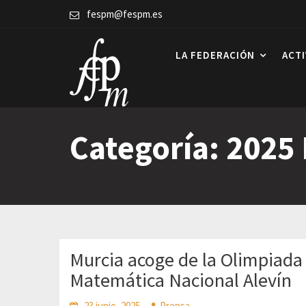
Skip
fespm@fespm.es
to
content
LA FEDERACIÓN
ACT
Categoría:
2025 
Murcia acoge de la Olimpiada
Matemática Nacional Alevín
23 junio, 2025
Prensa