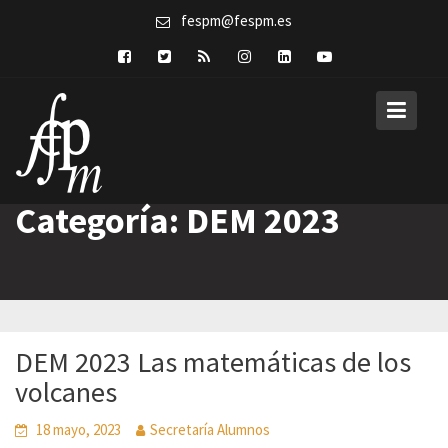
Skip
fespm@fespm.es
to
content
Categoría:
DEM 2023
DEM 2023 Las matemáticas de los
volcanes
18 mayo, 2023
Secretaría Alumnos