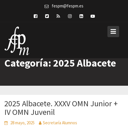
Skip
fespm@fespm.es
to
content
Categoría:
2025 Albacete
2025 Albacete. XXXV OMN Junior +
IV OMN Juvenil
28 mayo, 2025
Secretaría Alumnos