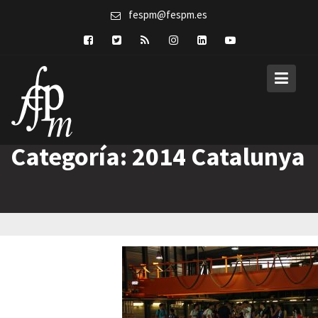
Skip
fespm@fespm.es
to
content
Categoría:
2014 Catalunya