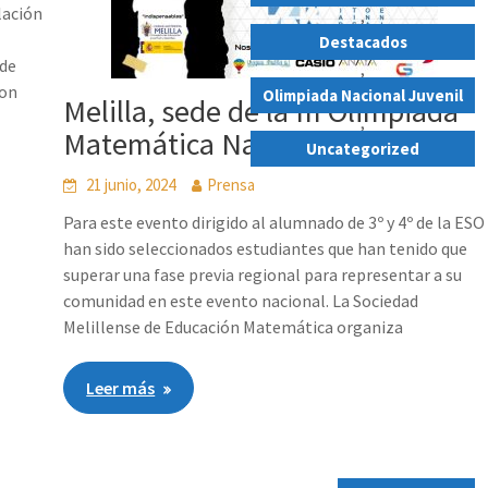
lación
,
Destacados
 de
,
son
Olimpiada Nacional Juvenil
Melilla, sede de la III Olimpiada
,
Matemática Nacional Juvenil
Uncategorized
21 junio, 2024
Prensa
Para este evento dirigido al alumnado de 3º y 4º de la ESO
han sido seleccionados estudiantes que han tenido que
superar una fase previa regional para representar a su
comunidad en este evento nacional. La Sociedad
Melillense de Educación Matemática organiza
Leer más