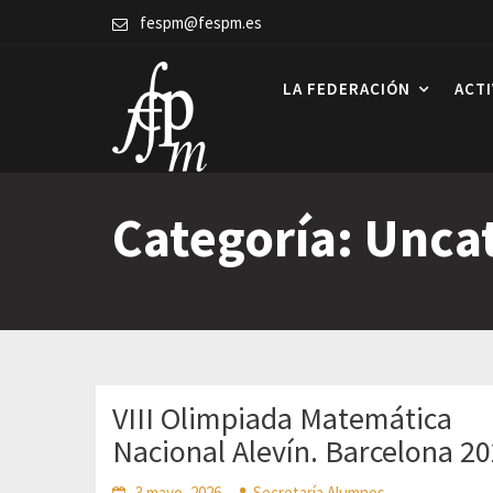
Skip
fespm@fespm.es
to
content
LA FEDERACIÓN
ACT
Categoría:
Unca
VIII Olimpiada Matemática
Nacional Alevín. Barcelona 2
3 mayo, 2026
Secretaría Alumnos