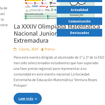
,
la de
Actualidad
 así
,
 la
Comunicación
La XXXIV Olimpiada Matemática
entre
,
Nacional Junior se celebrará en
Destacados
Extremadura
12 junio, 2024
Prensa
Para este evento dirigido al alumnado de 1º y 2º de la ESO
han sido seleccionados estudiantes que han superado
una fase previa regional para representar a su
comunidad en este evento nacional La Sociedad
Extremeña de Educación Matemática ‘Ventura Reyes
Prósper’
Leer más