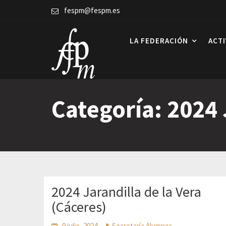
Skip
fespm@fespm.es
to
content
LA FEDERACIÓN
ACT
Categoría:
2024 
2024 Jarandilla de la Vera
(Cáceres)
9 julio, 2024
Secretaría Alumnos