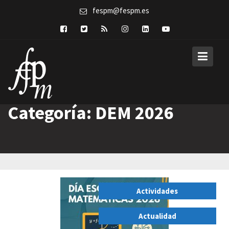
Skip
fespm@fespm.es
to
content
Categoría:
DEM 2026
Actividades
,
Actualidad
,