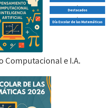
,
Destacados
,
Día Escolar de las Matemáticas
 Computacional e I.A.