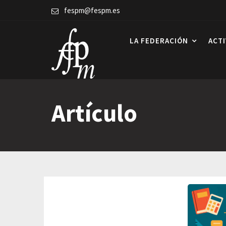
Skip
fespm@fespm.es
to
content
LA FEDERACIÓN
ACT
Artículo