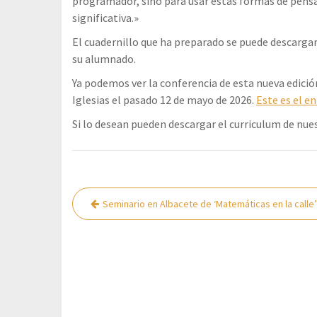
programador, sino para usar estas formas de pens
significativa.»
El cuadernillo que ha preparado se puede descarga
su alumnado.
Ya podemos ver la conferencia de esta nueva edició
Iglesias el pasado 12 de mayo de 2026.
Este es el e
Si lo desean pueden descargar el curriculum de nu
Navegación
Seminario en Albacete de ‘Matemáticas en la calle’
de
entradas