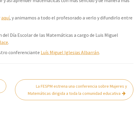
ar y así aprender matemáticas con más sentido y de manera más
r
aquí
, y animamos a todo el profesorado a verlo y difundirlo entre
n del Día Escolar de las Matemáticas a cargo de Luis Miguel
nlace
.
estro conferenciante
Luís Miguel Iglesias Albarrán
.
La FESPM estrena una conferencia sobre Mujeres y
Matemáticas dirigida a toda la comunidad educativa