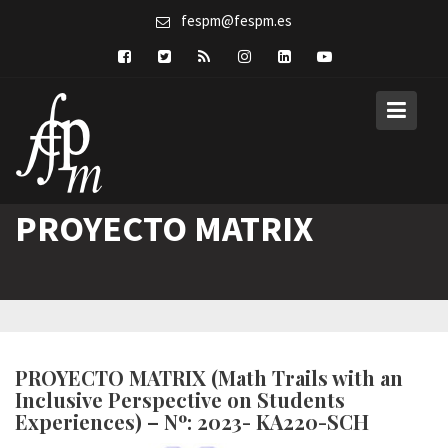
Skip
fespm@fespm.es
to
content
PROYECTO MATRIX
PROYECTO MATRIX (Math Trails with an
Inclusive Perspective on Students
Experiences) – Nº: 2023-
KA220-SCH