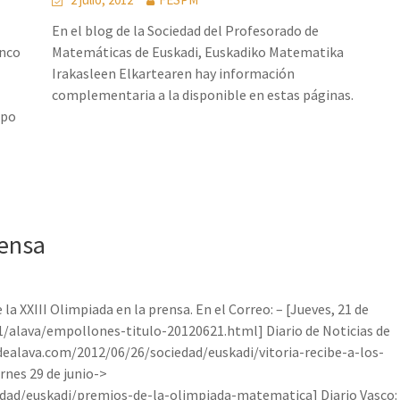
En el blog de la Sociedad del Profesorado de
inco
Matemáticas de Euskadi, Euskadiko Matematika
Irakasleen Elkartearen hay información
complementaria a la disponible en estas páginas.
ipo
rensa
 XXIII Olimpiada en la prensa. En el Correo: – [Jueves, 21 de
/alava/empollones-titulo-20120621.html] Diario de Noticias de
asdealava.com/2012/06/26/sociedad/euskadi/vitoria-recibe-a-los-
rnes 29 de junio->
dad/euskadi/premios-de-la-olimpiada-matematica] Diario Vasco: