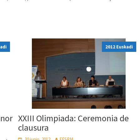
adi
2012 Euskadi
onor
XXIII Olimpiada: Ceremonia de
clausura
30 junio, 2012
FESPM