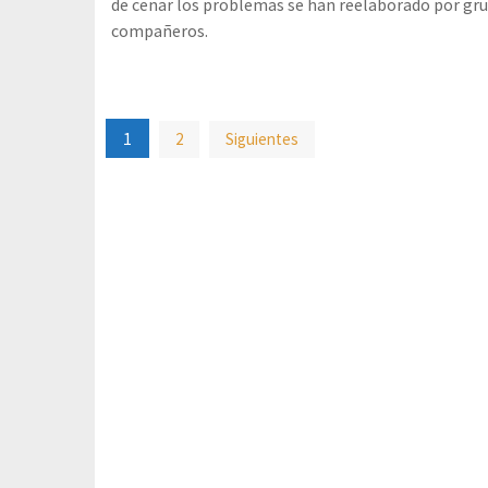
de cenar los problemas se han reelaborado por gru
compañeros.
Paginación
1
2
Siguientes
de
entradas