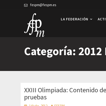
Skip
fespm@fespm.es
to
content
LA FEDERACIÓN
ACT
Categoría:
2012 
XXIII Olimpiada: Contenido de
pruebas
14 julio, 2012
FESPM