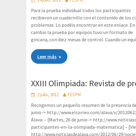
Para la prueba individual todos los participantes
recibieron un cuadernillo con el contenido de los c
problemas. Lo podéis encontrar en este enlace. En
cambio la prueba por equipos tuvo un formato de
gincana, con diez mesas de control. Cuando un equ
Leer más
XXIII Olimpiada: Revista de p
2 julio, 2012
FESPM
Recogemos un pequeño resumen de la presencia de la
junio-> http://www.elcorreo.com/alava/v/20120621
Álava: – [Martes, 26 de junio-> http://www.notici
participantes-en-la-olimpiada-matematica] – [Vie
http://www.noticiasdealava.com/2012/06/29/socie