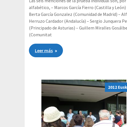
Las seis menciones de la prueba individual son, por
alfabético, – Marcos García Fierro (Castilla y León)
Berta García Gonzalez (Comunidad de Madrid) – Al
Herruzo Cardador (Andalucía) – Sergio Junquera P
(Principado de Asturias) – Guillem Miralles Gosálb
(Comunitat
Leer más
2012 Eusk