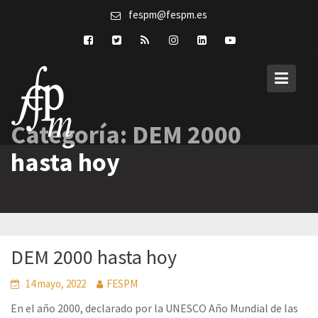
Skip
fespm@fespm.es
to
content
Categoría:
DEM 2000
hasta hoy
DEM 2000 hasta hoy
14 mayo, 2022
FESPM
En el año 2000, declarado por la UNESCO Año Mundial de las