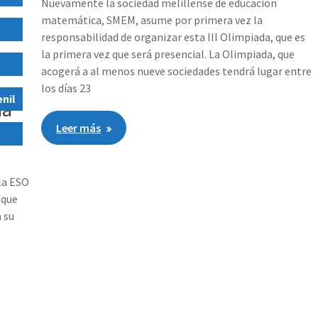
Nuevamente la sociedad melillense de educación
matemática, SMEM, asume por primera vez la
responsabilidad de organizar esta III Olimpiada, que es
la primera vez que será presencial. La Olimpiada, que
acogerá a al menos nueve sociedades tendrá lugar entre
los días 23
nil
da
Leer más
 la ESO
 que
 su