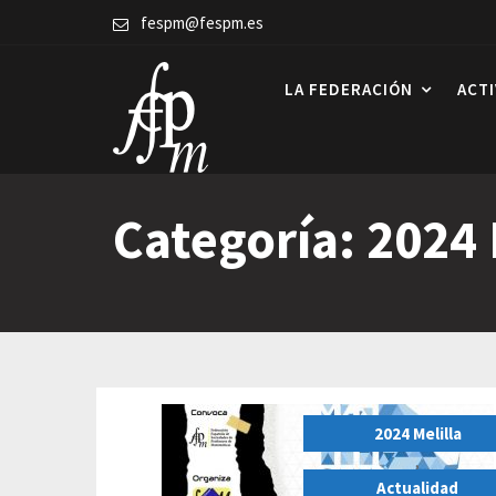
Skip
fespm@fespm.es
to
content
LA FEDERACIÓN
ACT
Categoría:
2024 
2024 Melilla
,
Actualidad