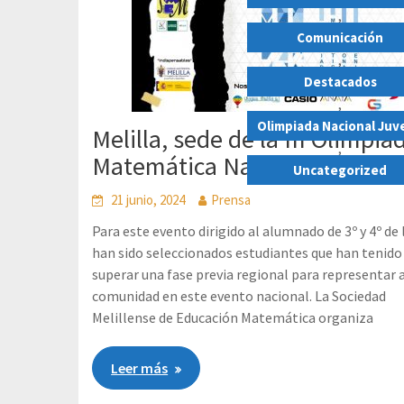
,
Comunicación
,
Destacados
,
Olimpiada Nacional Juve
Melilla, sede de la III Olimpia
,
Matemática Nacional Juvenil
Uncategorized
21 junio, 2024
Prensa
Para este evento dirigido al alumnado de 3º y 4º de
han sido seleccionados estudiantes que han tenido
superar una fase previa regional para representar a
comunidad en este evento nacional. La Sociedad
Melillense de Educación Matemática organiza
Leer más