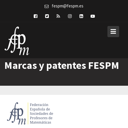
Skip
fespm@fespm.es
to
content
Marcas y patentes FESPM