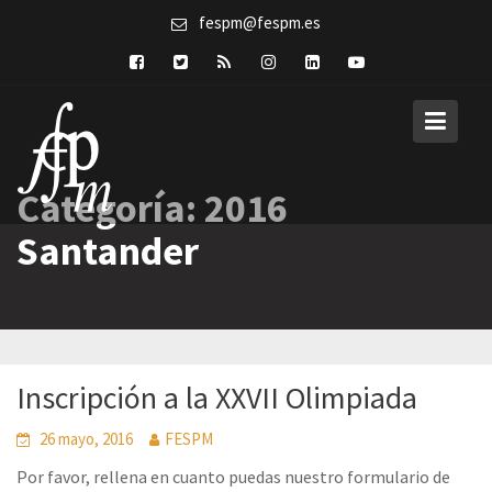
Skip
fespm@fespm.es
to
content
Categoría:
2016
Santander
Inscripción a la XXVII Olimpiada
26 mayo, 2016
FESPM
Por favor, rellena en cuanto puedas nuestro formulario de