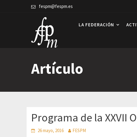
Skip
fespm@fespm.es
to
content
LA FEDERACIÓN
ACT
Artículo
Programa de la XXVII 
26 mayo, 2016
FESPM