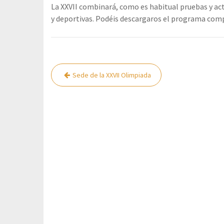
La XXVII combinará, como es habitual pruebas y act
y deportivas. Podéis descargaros el programa co
Navegación
Sede de la XXVII Olimpiada
de
entradas