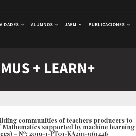
IVIDADES
ALUMNOS
JAEM
PUBLICACIONES
MUS + LEARN+
ding communities of teachers producers to
f Mathematics supported by machine learning
ces) – Nº: 2019-1-PT01-KA201-061246