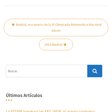
Navegación
Madrid, escenario de la VI Olimpiada Matemática Nacional
de
Alevín
entradas
2024 Madrid
Últimos Artículos
La FESPM inaugura las XXII JAEM, el mayor congreso