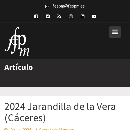
Skip
fespm@fespm.es
to
content
Artículo
2024 Jarandilla de la Vera
(Cáceres)
9 julio, 2024
Secretaría Alumnos