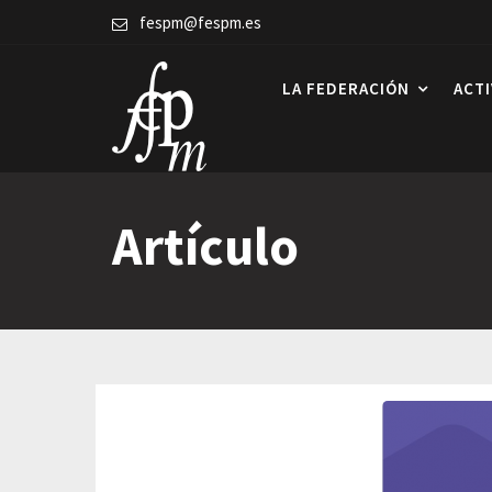
Skip
fespm@fespm.es
to
content
LA FEDERACIÓN
ACT
Artículo