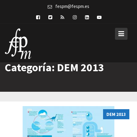
Skip
fespm@fespm.es
to
content
Categoría:
DEM 2013
DEM 2013