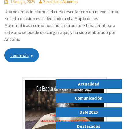
14 mayo, 2025
Secretaría Alumnos
Una vez mas iniciamos el curso escolar con un nuevo tema.
En esta ocasión está dedicado a «La Magia de las
Matemáticas» como nos indica su autor. El material para
este año se puede descargar aquí, y ha sido elaborado por
Antonio
Leer más
Actualidad
,
Comunicación
,
DEM 2025
,
Destacados