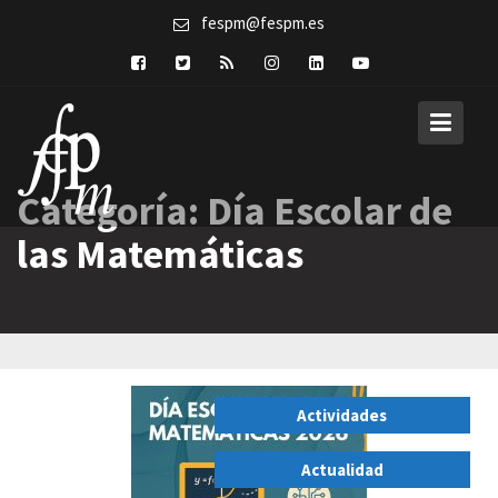
Skip
fespm@fespm.es
to
content
Categoría:
Día Escolar de
las Matemáticas
Actividades
,
Actualidad
,