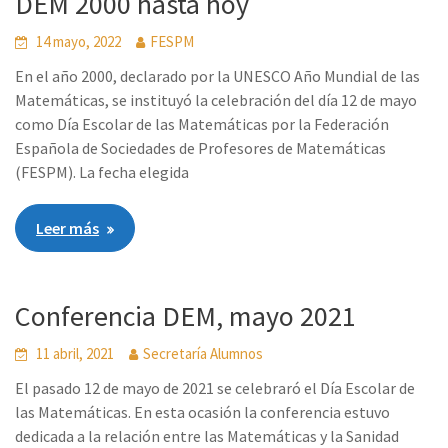
DEM 2000 hasta hoy
14 mayo, 2022
FESPM
En el año 2000, declarado por la UNESCO Año Mundial de las
Matemáticas, se instituyó la celebración del día 12 de mayo
como Día Escolar de las Matemáticas por la Federación
Española de Sociedades de Profesores de Matemáticas
(FESPM). La fecha elegida
Leer más
Conferencia DEM, mayo 2021
11 abril, 2021
Secretaría Alumnos
El pasado 12 de mayo de 2021 se celebraró el Día Escolar de
las Matemáticas. En esta ocasión la conferencia estuvo
dedicada a la relación entre las Matemáticas y la Sanidad