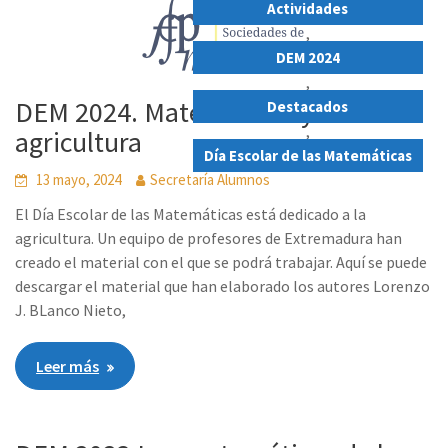
Actividades
,
DEM 2024
,
DEM 2024. Matemáticas y
Destacados
,
agricultura
Día Escolar de las Matemáticas
13 mayo, 2024
Secretaría Alumnos
El Día Escolar de las Matemáticas está dedicado a la
agricultura. Un equipo de profesores de Extremadura han
creado el material con el que se podrá trabajar. Aquí se puede
descargar el material que han elaborado los autores Lorenzo
J. BLanco Nieto,
Leer más