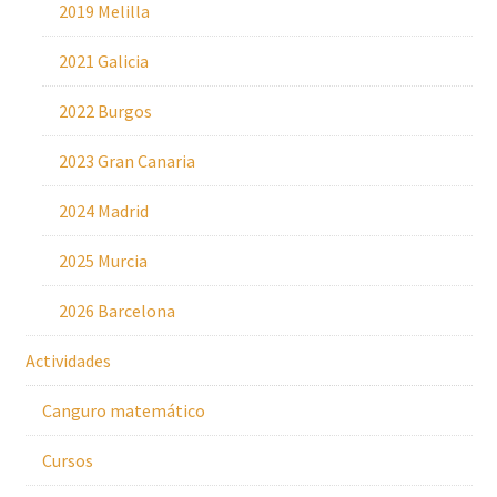
2019 Melilla
2021 Galicia
2022 Burgos
2023 Gran Canaria
2024 Madrid
2025 Murcia
2026 Barcelona
Actividades
Canguro matemático
Cursos