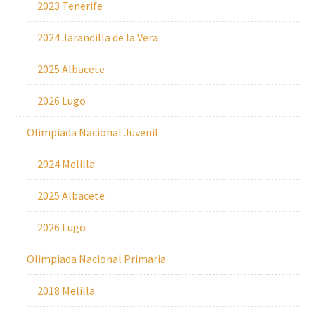
2023 Tenerife
2024 Jarandilla de la Vera
2025 Albacete
2026 Lugo
Olimpiada Nacional Juvenil
2024 Melilla
2025 Albacete
2026 Lugo
Olimpiada Nacional Primaria
2018 Melilla