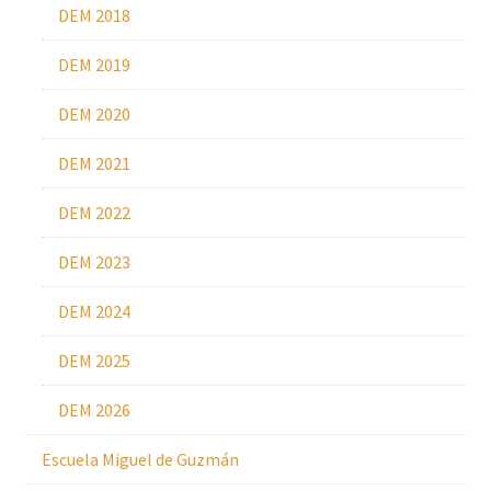
DEM 2018
DEM 2019
DEM 2020
DEM 2021
DEM 2022
DEM 2023
DEM 2024
DEM 2025
DEM 2026
Escuela Miguel de Guzmán