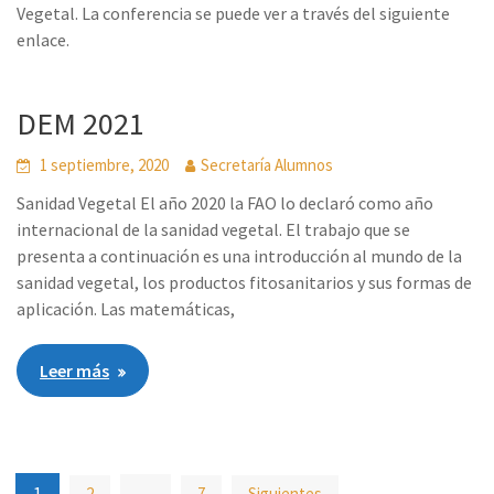
Vegetal. La conferencia se puede ver a través del siguiente
enlace.
DEM 2021
1 septiembre, 2020
Secretaría Alumnos
Sanidad Vegetal El año 2020 la FAO lo declaró como año
internacional de la sanidad vegetal. El trabajo que se
presenta a continuación es una introducción al mundo de la
sanidad vegetal, los productos fitosanitarios y sus formas de
aplicación. Las matemáticas,
Leer más
Paginación
1
…
2
7
Siguientes