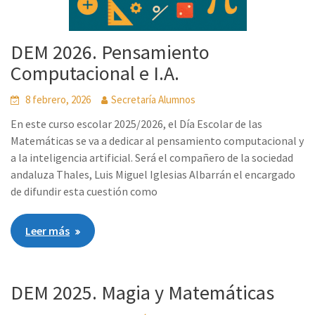
DEM 2026. Pensamiento
Computacional e I.A.
8 febrero, 2026
Secretaría Alumnos
En este curso escolar 2025/2026, el Día Escolar de las
Matemáticas se va a dedicar al pensamiento computacional y
a la inteligencia artificial. Será el compañero de la sociedad
andaluza Thales, Luis Miguel Iglesias Albarrán el encargado
de difundir esta cuestión como
Leer más
DEM 2025. Magia y Matemáticas