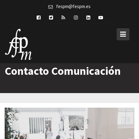
Skip
fespm@fespm.es
to
content
Contacto Comunicación