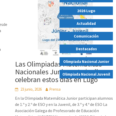
,
2026 Lugo
,
Actualidad
desde
,
a
Comunicación
,
Destacados
a
,
Olimpiada Nacional Junior
Las Olimpiadas Matemáticas
,
Nacionales Junior y Juvenil se
Olimpiada Nacional Juvenil
celebran estos días en Lugo
23 junio, 2026
Prensa
En la Olimpiada Matemática Junior participan alumnos
de 1.º y 2.º de ESO y en la Juvenil, de 3.º y 4.º de ESO La
Asociación Galega do Profesorado de Educación