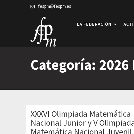
Skip
fespm@fespm.es
to
content
LA FEDERACIÓN
ACT
Categoría:
2026
XXXVI Olimpiada Matemática
Nacional Junior y V Olimpiad
Matemática Nacional Juvenil