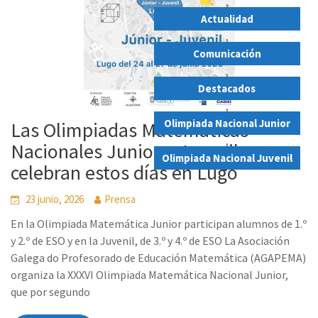
,
Actualidad
,
Comunicación
,
Destacados
,
Olimpiada Nacional Junior
Las Olimpiadas Matemáticas
,
Nacionales Junior y Juvenil se
Olimpiada Nacional Juvenil
celebran estos días en Lugo
23 junio, 2026
Prensa
En la Olimpiada Matemática Junior participan alumnos de 1.º
y 2.º de ESO y en la Juvenil, de 3.º y 4.º de ESO La Asociación
Galega do Profesorado de Educación Matemática (AGAPEMA)
organiza la XXXVI Olimpiada Matemática Nacional Junior,
que por segundo