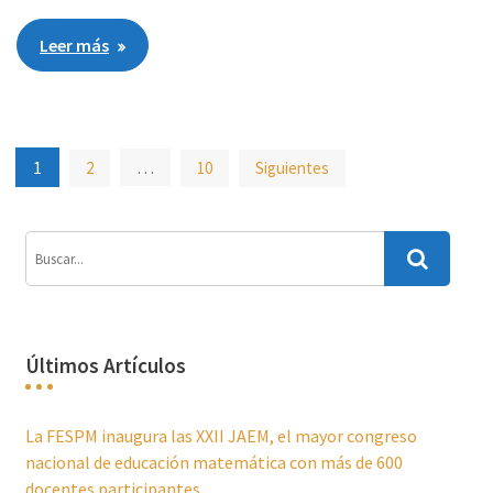
Leer más
Paginación
1
…
2
10
Siguientes
de
entradas
Últimos Artículos
La FESPM inaugura las XXII JAEM, el mayor congreso
nacional de educación matemática con más de 600
docentes participantes