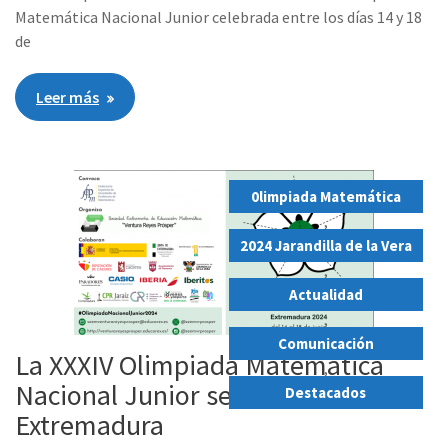
Matemática Nacional Junior celebrada entre los días 14 y 18
de
Leer más
0limpiada Matemática
,
2024 Jarandilla de la Vera
,
Actualidad
,
Comunicación
La XXXIV Olimpiada Matemática
,
Nacional Junior se celebrará en
Destacados
Extremadura