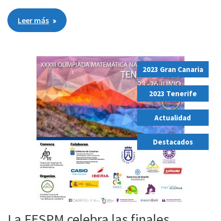
Leer más
2023 Gran Canaria
,
2023 Tenerife
,
Actualidad
,
Destacados
La FESPM celebra las finales