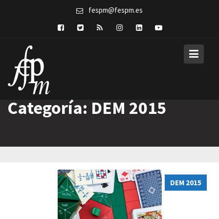
Skip
fespm@fespm.es
to
content
Categoría:
DEM 2015
DEM 2015