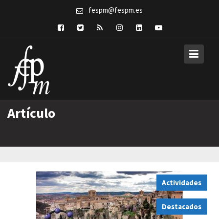
Skip
fespm@fespm.es
to
content
Artículo
Actividades
,
Destacados
,