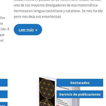
uno de los mayores divulgadores de esa matemática
hermosa en lengua castellana y catalana . Se nos ha ido
pero nos deja sus enseñanzas
eñar
na
ido. A
Leer más
que
 el
Destacados
,
Servicio de publicaciones
ones