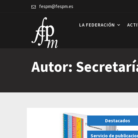
Skip
fespm@fespm.es
to
content
LA FEDERACIÓN
ACT
Autor:
Secretarí
Destacados
,
Servicio de publicaci