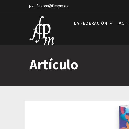
Skip
fespm@fespm.es
to
content
LA FEDERACIÓN
ACT
Artículo