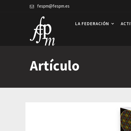
Skip
fespm@fespm.es
to
content
LA FEDERACIÓN
ACT
Artículo