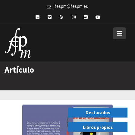
Skip
fespm@fespm.es
to
content
Artículo
Destacados
,
Libros propios
,