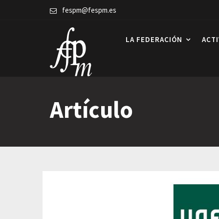
Skip
fespm@fespm.es
to
content
LA FEDERACIÓN
ACT
Artículo