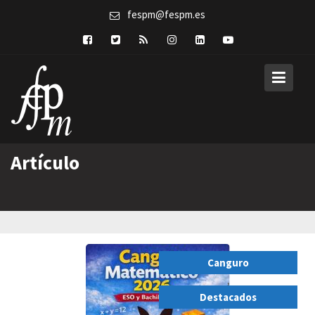
Skip
fespm@fespm.es
to
content
Artículo
Canguro
,
Destacados
,