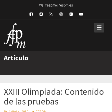
Skip
fespm@fespm.es
to
content
Artículo
XXIII Olimpiada: Contenido
de las pruebas
14 julio, 2012
FESPM