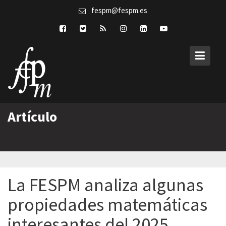
Skip
fespm@fespm.es
to
content
Artículo
La FESPM analiza algunas
propiedades matemáticas
interesantes del 2025