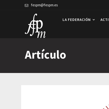
Skip
fespm@fespm.es
to
content
LA FEDERACIÓN
ACT
Artículo