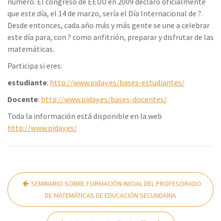
número. El congreso de EEUU en 2009 declaró oficialmente
que este día, el 14 de marzo, sería el Día Internacional de ?.
Desde entonces, cada año más y más gente se une a celebrar
este día para, con ? como anfitrión, preparar y disfrutar de las
matemáticas.
Participa si eres:
estudiante
:
http://www.piday.es/bases-estudiantes/
Docente
:
http://www.piday.es/bases-docentes/
Toda la información está disponible en la web
http://www.piday.es/
Navegación
SEMINARIO SOBRE FORMACIÓN INICIAL DEL PROFESORADO
de
DE MATEMÁTICAS DE EDUCACIÓN SECUNDARIA
entradas