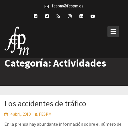
Skip
fespm@fespm.es
to
content
Categoría:
Actividades
Los accidentes de tráfico
4 abril, 2010
FESPM
En la prensa hay abundante información sobre el número de