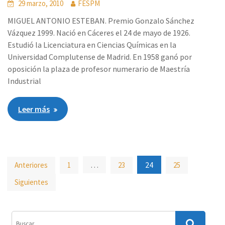
29 marzo, 2010
FESPM
MIGUEL ANTONIO ESTEBAN. Premio Gonzalo Sánchez
Vázquez 1999. Nació en Cáceres el 24 de mayo de 1926.
Estudió la Licenciatura en Ciencias Químicas en la
Universidad Complutense de Madrid. En 1958 ganó por
oposición la plaza de profesor numerario de Maestría
Industrial
Leer más
Paginación
…
24
Anteriores
1
23
25
de
Siguientes
entradas