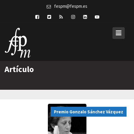
Skip
fespm@fespm.es
to
content
Artículo
Premio Gonzalo Sánchez Vázquez