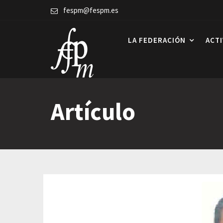
Skip
fespm@fespm.es
to
content
LA FEDERACIÓN
ACT
Artículo