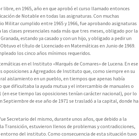
 libre, en 1965, año en que aprobó el curso llamado entonces
ificación de Notable en todas las asignaturas. Con muchas
io Militar cumplido entre 1965 y 1966, fue aprobando asignaturas
 a las clases presenciales nada más que tres meses, obligado por la
 Granada, estando ya casado y con un hijo, y obligado a pedir un
 Obtuvo el título de Licenciado en Matemáticas en Junio de 1969.
empleado los cinco años mínimos requeridos.
temáticas en el Instituto «Marqués de Comares» de Lucena. En ese
las oposiciones a Agregados de Instituto que, como siempre en su
tural aislamiento en un pueblo, en tiempos que apenas había
lo que dificultaba la ayuda mutua y el intercambio de manuales o
(en ese tiempo las oposiciones tenían carácter nacional), por lo
n Septiembre de ese año de 1971 se trasladó a la capital, donde ha
fue Secretario del mismo, durante unos años, que debido a la
la Transición, estuvieron llenos de problemas y contradicciones,
 entorno del instituto. Como consecuencia de esta situación tuvo