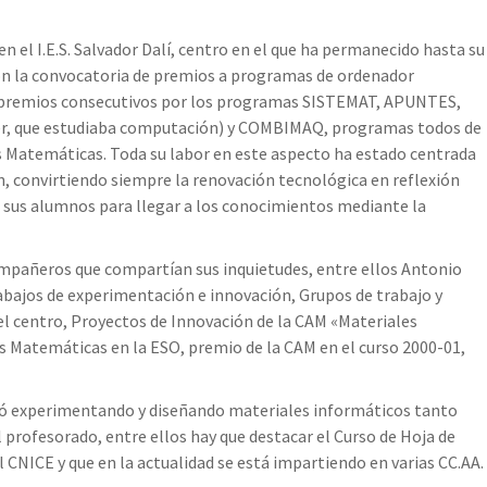
n el I.E.S. Salvador Dalí, centro en el que ha permanecido hasta su
 con la convocatoria de premios a programas de ordenador
o premios consecutivos por los programas SISTEMAT, APUNTES,
ier, que estudiaba computación) y COMBIMAQ, programas todos de
as Matemáticas. Toda su labor en este aspecto ha estado centrada
, convirtiendo siempre la renovación tecnológica en reflexión
sus alumnos para llegar a los conocimientos mediante la
ompañeros que compartían sus inquietudes, entre ellos Antonio
rabajos de experimentación e innovación, Grupos de trabajo y
el centro, Proyectos de Innovación de la CAM «Materiales
s Matemáticas en la ESO, premio de la CAM en el curso 2000-01,
ó experimentando y diseñando materiales informáticos tanto
 profesorado, entre ellos hay que destacar el Curso de Hoja de
 CNICE y que en la actualidad se está impartiendo en varias CC.AA.