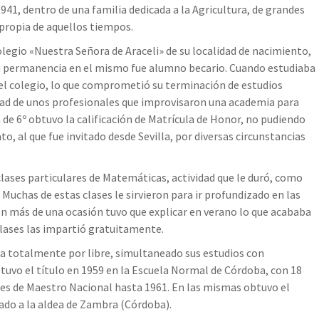
41, dentro de una familia dedicada a la Agricultura, de grandes
 propia de aquellos tiempos.
legio «Nuestra Señora de Araceli» de su localidad de nacimiento,
u permanencia en el mismo fue alumno becario. Cuando estudiaba
 del colegio, lo que comprometió su terminación de estudios
tad de unos profesionales que improvisaron una academia para
a de 6º obtuvo la calificación de Matrícula de Honor, no pudiendo
o, al que fue invitado desde Sevilla, por diversas circunstancias
lases particulares de Matemáticas, actividad que le duró, como
Muchas de estas clases le sirvieron para ir profundizado en las
 más de una ocasión tuvo que explicar en verano lo que acababa
clases las impartió gratuitamente.
a totalmente por libre, simultaneado sus estudios con
btuvo el título en 1959 en la Escuela Normal de Córdoba, con 18
nes de Maestro Nacional hasta 1961. En las mismas obtuvo el
ado a la aldea de Zambra (Córdoba).