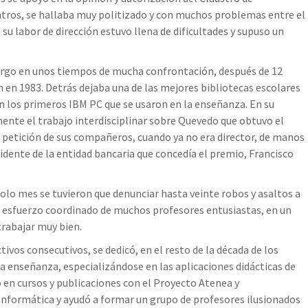
ntros, se hallaba muy politizado y con muchos problemas entre el
u labor de dirección estuvo llena de dificultades y supuso un
cargo en unos tiempos de mucha confrontación, después de 12
ón en 1983. Detrás dejaba una de las mejores bibliotecas escolares
n los primeros IBM PC que se usaron en la enseñanza. En su
ente el trabajo interdisciplinar sobre Quevedo que obtuvo el
a petición de sus compañeros, cuando ya no era director, de manos
idente de la entidad bancaria que concedía el premio, Francisco
solo mes se tuvieron que denunciar hasta veinte robos y asaltos a
al esfuerzo coordinado de muchos profesores entusiastas, en un
trabajar muy bien.
tivos consecutivos, se dedicó, en el resto de la década de los
a enseñanza, especializándose en las aplicaciones didácticas de
ó en cursos y publicaciones con el Proyecto Atenea y
Informática y ayudó a formar un grupo de profesores ilusionados