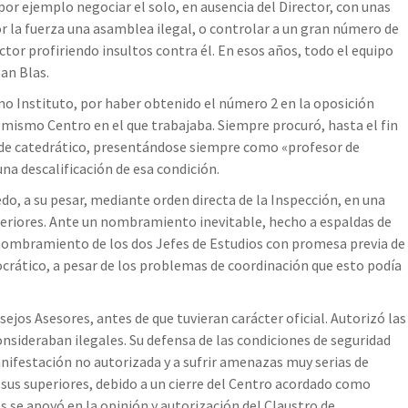
r ejemplo negociar el solo, en ausencia del Director, con unas
por la fuerza una asamblea ilegal, o controlar a un gran número de
tor profiriendo insultos contra él. En esos años, todo el equipo
San Blas.
o Instituto, por haber obtenido el número 2 en la oposición
 mismo Centro en el que trabajaba. Siempre procuró, hasta el fin
ón de catedrático, presentándose siempre como «profesor de
una descalificación de esa condición.
o, a su pesar, mediante orden directa de la Inspección, en una
superiores. Ante un nombramiento inevitable, hecho a espaldas de
 nombramiento de los dos Jefes de Estudios con promesa previa de
crático, a pesar de los problemas de coordinación que esto podía
ejos Asesores, antes de que tuvieran carácter oficial. Autorizó las
nsideraban ilegales. Su defensa de las condiciones de seguridad
nifestación no autorizada y a sufrir amenazas muy serias de
 sus superiores, debido a un cierre del Centro acordado como
s se apoyó en la opinión y autorización del Claustro de