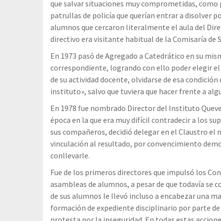
que salvar situaciones muy comprometidas, como po
patrullas de policía que querían entrar a disolver 
alumnos que cercaron literalmente el aula del Direc
directivo era visitante habitual de la Comisaría de 
En 1973 pasó de Agregado a Catedrático en su mism
correspondiente, logrando con ello poder elegir el
de su actividad docente, olvidarse de esa condici
instituto», salvo que tuviera que hacer frente a alg
En 1978 fue nombrado Director del Instituto Queved
época en la que era muy difícil contradecir a los 
sus compañeros, decidió delegar en el Claustro el
vinculación al resultado, por convencimiento demo
conllevarle.
Fue de los primeros directores que impulsó los Cons
asambleas de alumnos, a pesar de que todavía se co
de sus alumnos le llevó incluso a encabezar una ma
formación de expediente disciplinario por parte de
protesta por la inseguridad. En todas estas accione