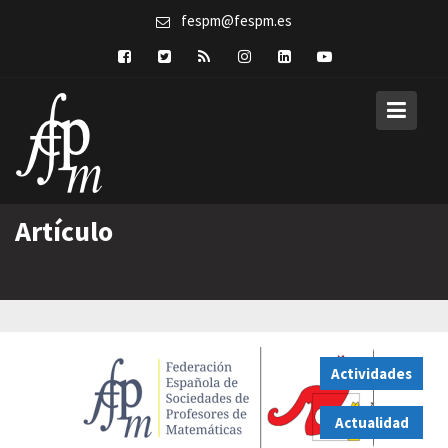
Skip
fespm@fespm.es
to
content
Artículo
Actividades
,
Actualidad
,