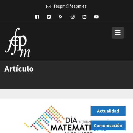
Skip
fespm@fespm.es
to
content
Artículo
Actualidad
,
Comunicación
,