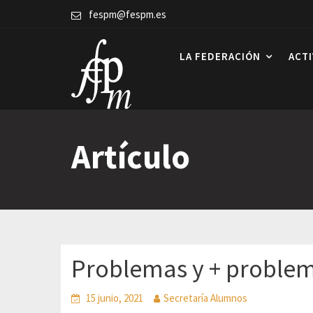
Skip
fespm@fespm.es
to
content
LA FEDERACIÓN
ACT
Artículo
Problemas y + proble
15 junio, 2021
Secretaría Alumnos