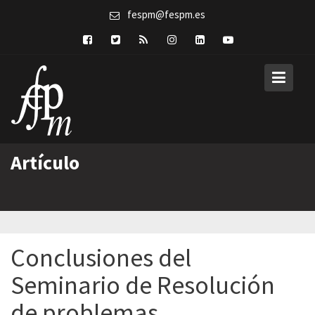
Skip
fespm@fespm.es
to
content
Artículo
Conclusiones del
Seminario de Resolución
de problemas