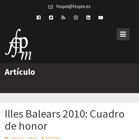
Skip
fespm@fespm.es
to
content
Artículo
Illes Balears 2010: Cuadro
de honor
30 junio, 2010
FESPM