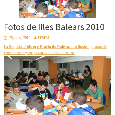
Fotos de Illes Balears 2010
25 junio, 2010
FESPM
La llegada al
Alberg Platja de Palma
. con ilusión, ganas de
conocernos y empezar nuestra aventura.
.