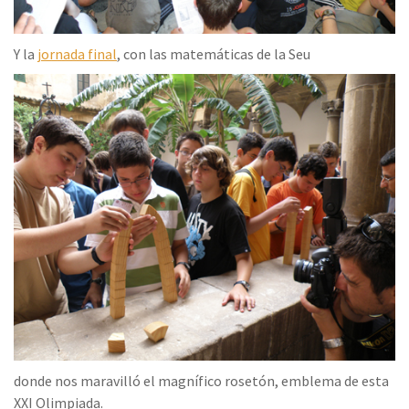
Y la
jornada final
, con las matemáticas de la Seu
donde nos maravilló el magnífico rosetón, emblema de esta
XXI Olimpiada.