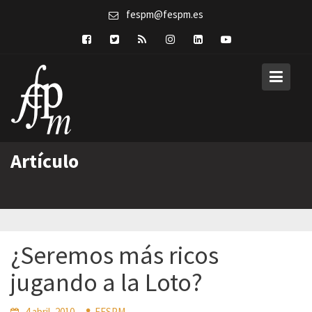
Skip
fespm@fespm.es
to
content
Artículo
¿Seremos más ricos
jugando a la Loto?
4 abril, 2010
FESPM