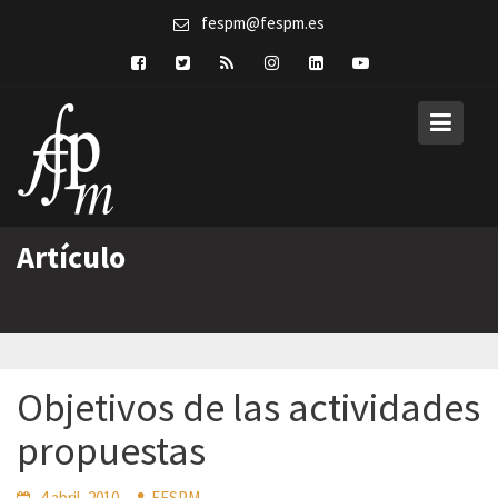
Skip
fespm@fespm.es
to
content
Artículo
Objetivos de las actividades
propuestas
4 abril, 2010
FESPM