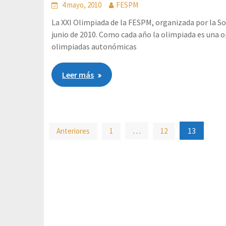
4 mayo, 2010
FESPM
La XXI Olimpiada de la FESPM, organizada por la Soc
junio de 2010. Como cada año la olimpiada es una 
olimpiadas autonómicas
Leer más
Paginación
…
13
Anteriores
1
12
de
entradas