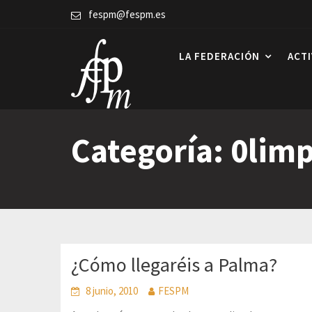
Skip
fespm@fespm.es
to
content
LA FEDERACIÓN
ACT
Categoría:
0lim
¿Cómo llegaréis a Palma?
8 junio, 2010
FESPM