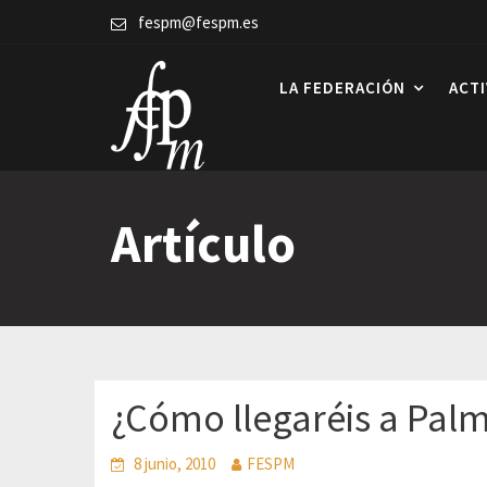
Skip
fespm@fespm.es
to
content
LA FEDERACIÓN
ACT
Artículo
¿Cómo llegaréis a Pal
8 junio, 2010
FESPM